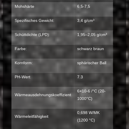
Mohshärte
6,5-7,5
Spezifisches Gewicht:
3,4 g/cm³
Schüttdichte (LPD):
1,95–2,05 g/cm³
Farbe:
schwarz braun
Kornform:
sphärischer Ball
PH-Wert
7.3
6×10-6 /°C (20-
Wärmeausdehnungskoeffizient
1000°C)
0,698 W/MK
Wärmeleitfähigkeit
(1200 °C)