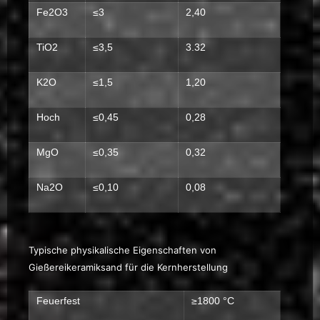
Fe2O3
≤3
2,40
TiO2
≤3,5
3.32
K2O
≤1,5
1,20
Hoch
≤0,45
0,28
MgO
≤0,35
0,32
Na2O
≤0,10
0,08
Typische physikalische Eigenschaften von
Gießereikeramiksand für die Kernherstellung
Feuerfest
≥1800 °C