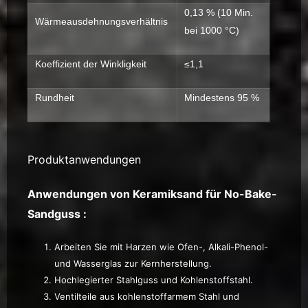
0,13 % (10 Min.
Wärmeausdehnungsverhältnis
bei 1000 °C)
Koeffizient der Winkligkeit
≤1,1
Rundheit
Mindestens 95 %
Produktanwendungen
Anwendungen von Keramiksand für No-Bake-
Sandguss
:
Arbeiten Sie mit Harzen wie Ofen-, Alkali-Phenol-
und Wasserglas zur Kernherstellung.
Hochlegierter Stahlguss und Kohlenstoffstahl.
Ventilteile aus kohlenstoffarmem Stahl und