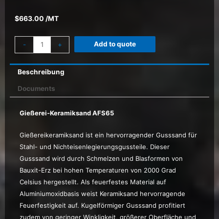
$
663.00
/MT
Add to quote
-
+
Beschreibung
Documents
Gießerei-Keramiksand AFS65
Gießereikeramiksand ist ein hervorragender Gusssand für
Stahl- und Nichteisenlegierungsgussteile. Dieser
Gusssand wird durch Schmelzen und Blasformen von
Bauxit-Erz bei hohen Temperaturen von 2000 Grad
Celsius hergestellt. Als feuerfestes Material auf
Aluminiumoxidbasis weist Keramiksand hervorragende
Feuerfestigkeit auf. Kugelförmiger Gusssand profitiert
zudem von geringer Winkligkeit, größerer Oberfläche und