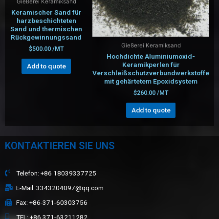
Gießerei Keramiksand
Keramischer Sand für
harzbeschichteten
Sand und thermischen
Rückgewinnungssand
Gießerei Keramiksand
$
500.00
/MT
Hochdichte Aluminiumoxid-
Keramikperlen für
Add to quote
Verschleißschutzverbundwerkstoffe
mit gehärtetem Epoxidsystem
$
260.00
/MT
Add to quote
KONTAKTIEREN SIE UNS
Telefon: +86 18039337725
E-Mail: 3343204097@qq.com
Fax: +86-371-60303756
TEL: +86 371-63211282