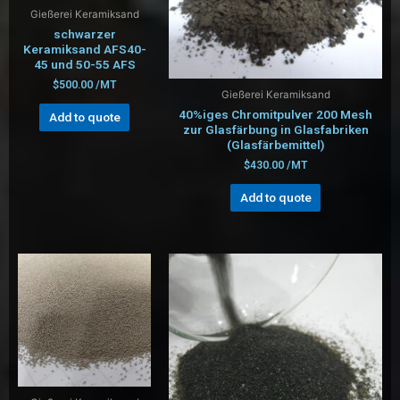
Gießerei Keramiksand
schwarzer
Keramiksand AFS40-
45 und 50-55 AFS
$
500.00
/MT
Gießerei Keramiksand
40%iges Chromitpulver 200 Mesh
Add to quote
zur Glasfärbung in Glasfabriken
(Glasfärbemittel)
$
430.00
/MT
Add to quote